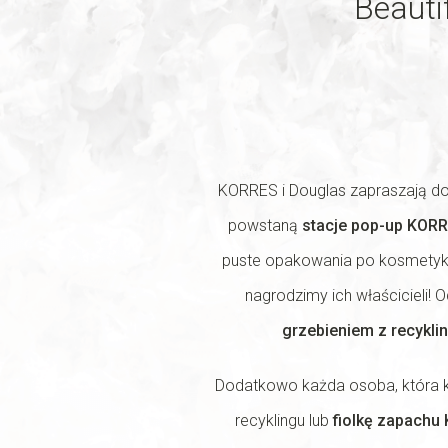
Beauti
KORRES i Douglas zapraszają do
powstaną
stacje pop-up KORR
puste opakowania po kosmetykac
nagrodzimy ich właścicieli
grzebieniem z recykli
Dodatkowo każda osoba, która 
recyklingu lub
fiolkę zapachu