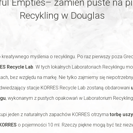
ful Empties– zamień puste na p
Recykling w Douglas
 kreatywnego myślenia o recyklingu. Po raz pierwszy poza Grec
ES Recycle Lab
. W tych lokalnych Laboratoriach Recyklingu 
h, bez względu na markę. Nie tylko zajmiemy się niepotrzebn
! Odwiedzający stacje KORRES Recycle Lab zostaną obdarowani
ngu
, wykonanym z pustych opakowań w Laboratorium Recykling
kupi jeden z naturalnych zapachów KORRES otrzyma
torbę uszy
 KORRES
o pojemności 10 ml. Rzeczy piękne mogą być też niezw