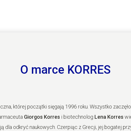
O marce KORRES
na, której początki sięgają 1996 roku. Wszystko zaczęło
farmaceuta
Giorgos Korres
i biotechnolog
Lena Korres
wie
acją dla odkryć naukowych. Czerpiąc z Grecji, jej bogatej p