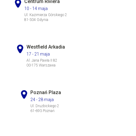
Centrum Riviera
10 - 14 maja
Ul. Kazimierza Górskiego 2
81-304 Gdynia
Westfield Arkadia
17 - 21 maja
Al. Jana Pawła II 82
00-175 Warszawa
Poznań Plaza
24 - 28 maja
Ul. Drużbickiego 2
61-693 Poznań