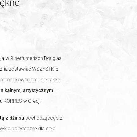
iękne
ją w 9 perfumeriach Douglas
można zostawiać WSZYSTKIE
ymi opakowaniami, ale także
unikalnym, artystycznym
u KORRES w Grecji.
tą z dżinsu
pochodzącego z
ykle pożyteczne dla całej